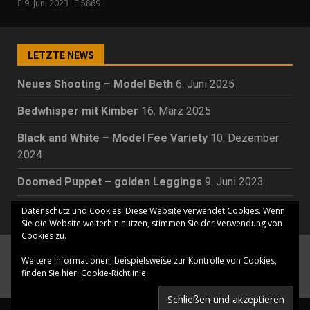
9. Juni 2023
5869
LETZTE NEWS
Neues Shooting – Model Beth
6. Juni 2025
Bedwhisper mit Kimber
16. März 2025
Black and White – Model Fee Variety
10. Dezember
2024
Doomed Puppet – golden Leggings
9. Juni 2023
Cora Holunder – Beelitz Heilstätten
23. Mai 2023
Datenschutz und Cookies: Diese Website verwendet Cookies. Wenn
Sie die Website weiterhin nutzen, stimmen Sie der Verwendung von
Cookies zu.
Home
Portfolio
Shooting Themes
Modelle
Weitere Informationen, beispielsweise zur Kontrolle von Cookies,
Photoshop before/after
Kundenbewertungen
finden Sie hier:
Cookie-Richtlinie
NEW GALERY