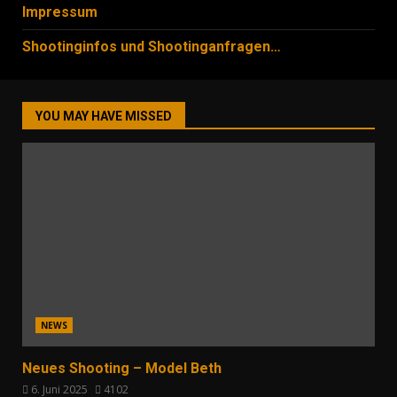
Impressum
Shootinginfos und Shootinganfragen…
YOU MAY HAVE MISSED
NEWS
Neues Shooting – Model Beth
6. Juni 2025
4102