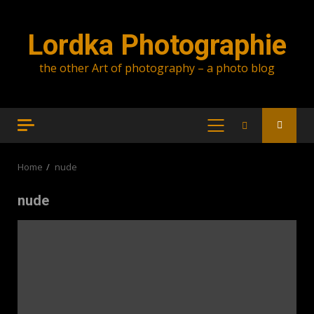
Skip
to
Lordka Photographie
content
the other Art of photography – a photo blog
PRIMARY
MENU
Home
nude
nude