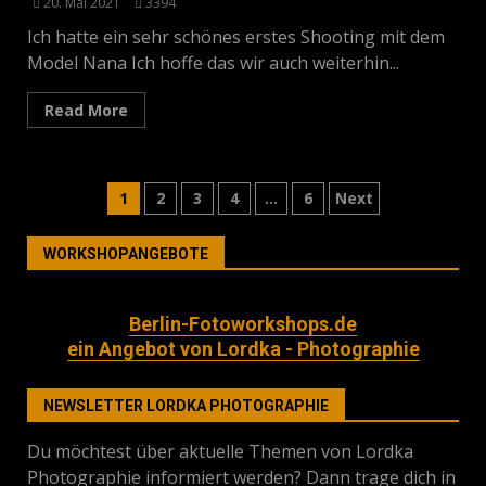
20. Mai 2021
3394
Ich hatte ein sehr schönes erstes Shooting mit dem
Model Nana Ich hoffe das wir auch weiterhin...
Read More
Seitennummerierung
1
2
3
4
…
6
Next
der
WORKSHOPANGEBOTE
Beiträge
Berlin-Fotoworkshops.de
ein Angebot von Lordka - Photographie
NEWSLETTER LORDKA PHOTOGRAPHIE
Du möchtest über aktuelle Themen von Lordka
Photographie informiert werden? Dann trage dich in