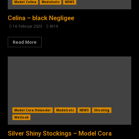
Model Celina
Modelsets
NEWS
Celina – black Negligee
14. Februar 2023
4519
Read More
Model Cora Holunder
Modelsets
NEWS
Shooting
Wetlook
Silver Shiny Stockings – Model Cora