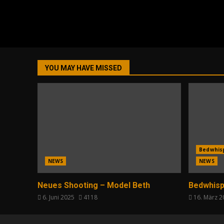
YOU MAY HAVE MISSED
Bedwhis
NEWS
NEWS
Neues Shooting – Model Beth
Bedwhisp
6. Juni 2025
4118
16. März 