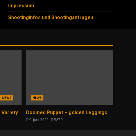
Impressum
Shootinginfos und Shootinganfragen…
NEWS
NEWS
 Variety
Doomed Puppet – golden Leggings
9. Juni 2023
5879