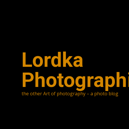
Skip
to
content
Lordka
Photograph
the other Art of photography – a photo blog