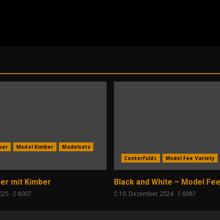
per
Model Kimber
Modelsets
Centerfolds
Model Fee Variety
er mit Kimber
Black and White – Model Fee
2025
8007
10. Dezember 2024
6087