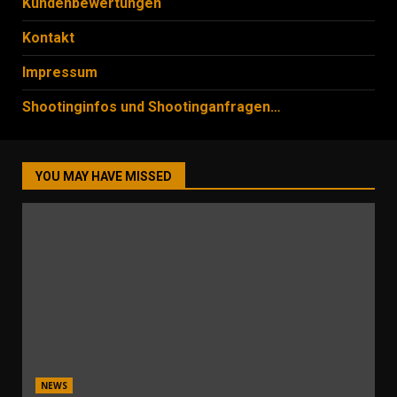
Kundenbewertungen
Kontakt
Impressum
Shootinginfos und Shootinganfragen…
YOU MAY HAVE MISSED
NEWS