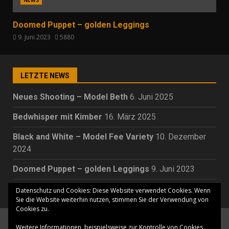
Doomed Puppet – golden Leggings
9. Juni 2023
5880
LETZTE NEWS
Neues Shooting – Model Beth
6. Juni 2025
Bedwhisper mit Kimber
16. März 2025
Black and White – Model Fee Variety
10. Dezember
2024
Doomed Puppet – golden Leggings
9. Juni 2023
Cora Holunder – Beelitz Heilstätten
23. Mai 2023
Datenschutz und Cookies: Diese Website verwendet Cookies. Wenn
Sie die Website weiterhin nutzen, stimmen Sie der Verwendung von
Cookies zu.
Home
Portfolio
Shooting Themes
Modelle
Weitere Informationen, beispielsweise zur Kontrolle von Cookies,