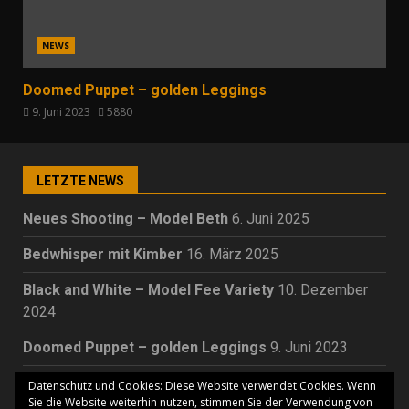
NEWS
Doomed Puppet – golden Leggings
9. Juni 2023
5880
LETZTE NEWS
Neues Shooting – Model Beth
6. Juni 2025
Bedwhisper mit Kimber
16. März 2025
Black and White – Model Fee Variety
10. Dezember
2024
Doomed Puppet – golden Leggings
9. Juni 2023
Cora Holunder – Beelitz Heilstätten
23. Mai 2023
Datenschutz und Cookies: Diese Website verwendet Cookies. Wenn
Sie die Website weiterhin nutzen, stimmen Sie der Verwendung von