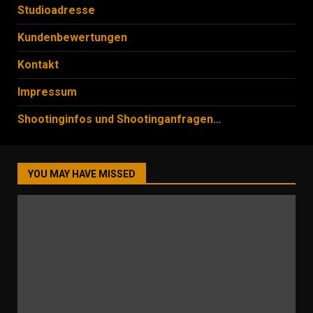
Studioadresse
Kundenbewertungen
Kontakt
Impressum
Shootinginfos und Shootinganfragen…
YOU MAY HAVE MISSED