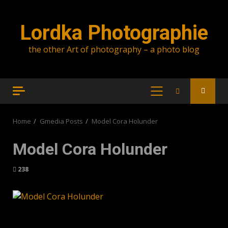
Skip
to
Lordka Photographie
content
the other Art of photography – a photo blog
PRIMARY
MENU
Home
Gmedia Posts
Model Cora Holunder
Model Cora Holunder
238