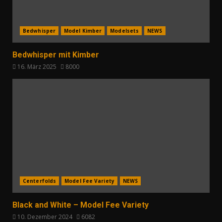
Bedwhisper
Model Kimber
Modelsets
NEWS
Bedwhisper mit Kimber
16. März 2025
8000
Centerfolds
Model Fee Variety
NEWS
Black and White – Model Fee Variety
10. Dezember 2024
6082