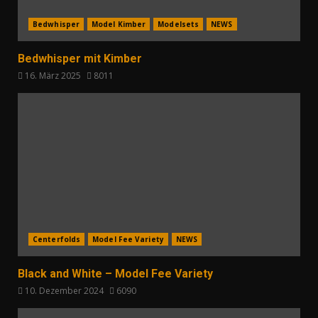
Bedwhisper
Model Kimber
Modelsets
NEWS
Bedwhisper mit Kimber
16. März 2025
8011
Centerfolds
Model Fee Variety
NEWS
Black and White – Model Fee Variety
10. Dezember 2024
6090