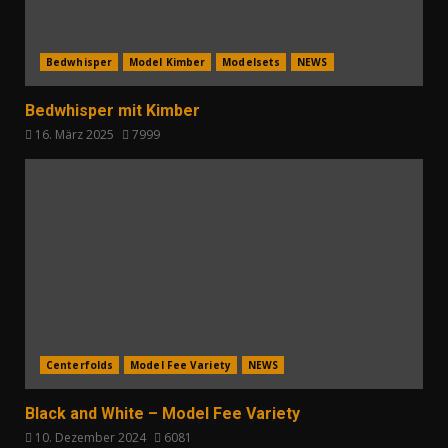
Bedwhisper
Model Kimber
Modelsets
NEWS
Bedwhisper mit Kimber
16. März 2025
7999
Centerfolds
Model Fee Variety
NEWS
Black and White – Model Fee Variety
10. Dezember 2024
6081