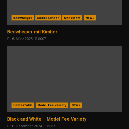
Bedwhisper
Model Kimber
Modelsets
NEWS
Bedwhisper mit Kimber
16. März 2025
8007
Centerfolds
Model Fee Variety
NEWS
Black and White – Model Fee Variety
10. Dezember 2024
6087