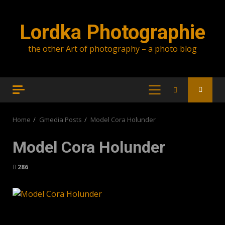
Skip
to
Lordka Photographie
content
the other Art of photography – a photo blog
PRIMARY
MENU
Home
Gmedia Posts
Model Cora Holunder
Model Cora Holunder
286