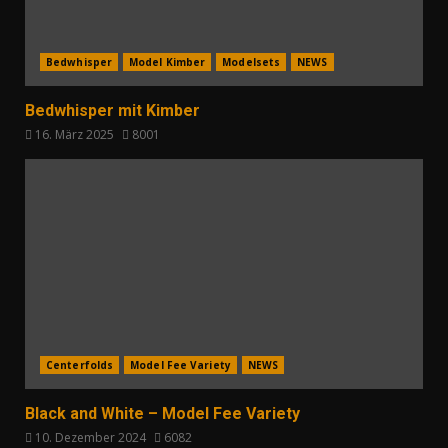
Bedwhisper
Model Kimber
Modelsets
NEWS
Bedwhisper mit Kimber
16. März 2025
8001
Centerfolds
Model Fee Variety
NEWS
Black and White – Model Fee Variety
10. Dezember 2024
6082