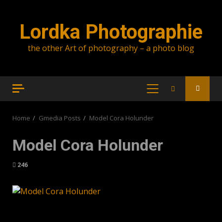
Skip
to
Lordka Photographie
content
the other Art of photography – a photo blog
PRIMARY
MENU
Home
Gmedia Posts
Model Cora Holunder
Model Cora Holunder
246