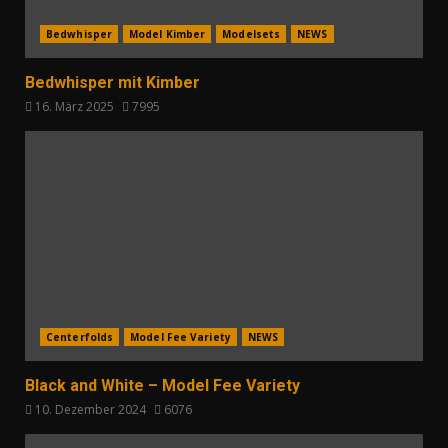
Bedwhisper
Model Kimber
Modelsets
NEWS
Bedwhisper mit Kimber
16. März 2025
7995
Centerfolds
Model Fee Variety
NEWS
Black and White – Model Fee Variety
10. Dezember 2024
6076