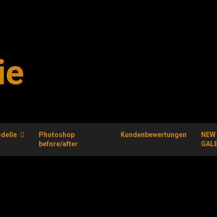
ie
delle
Photoshop
Kundenbewertungen
NEW
before/after
GAL