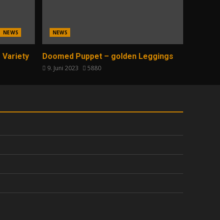
NEWS
NEWS
 Variety
Doomed Puppet – golden Leggings
9. Juni 2023
5880