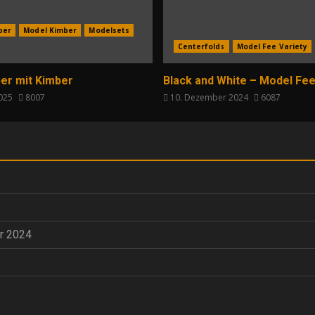
per
Model Kimber
Modelsets
Centerfolds
Model Fee Variety
er mit Kimber
Black and White – Model Fee
2025
8007
10. Dezember 2024
6087
r 2024