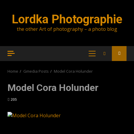
Skip
to
Lordka Photographie
content
the other Art of photography – a photo blog
PRIMARY
MENU
Home
Gmedia Posts
Model Cora Holunder
Model Cora Holunder
205