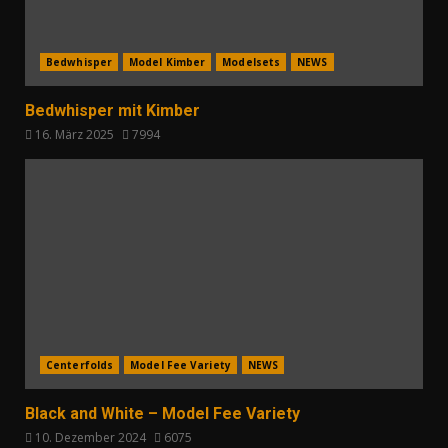
Bedwhisper
Model Kimber
Modelsets
NEWS
Bedwhisper mit Kimber
16. März 2025
7994
Centerfolds
Model Fee Variety
NEWS
Black and White – Model Fee Variety
10. Dezember 2024
6075