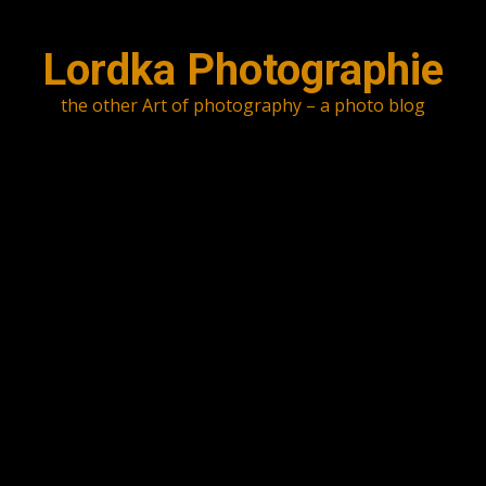
Skip
to
Lordka Photographie
content
the other Art of photography – a photo blog