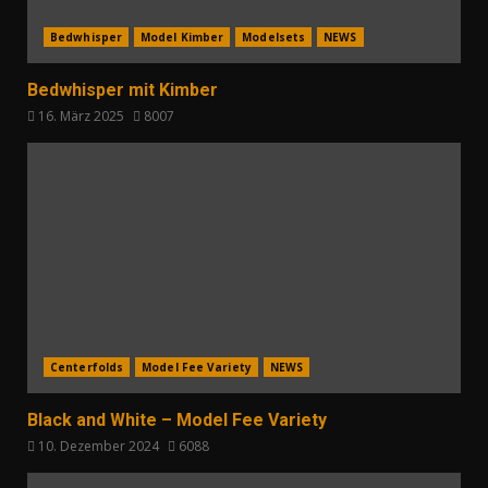
Bedwhisper
Model Kimber
Modelsets
NEWS
Bedwhisper mit Kimber
16. März 2025
8007
Centerfolds
Model Fee Variety
NEWS
Black and White – Model Fee Variety
10. Dezember 2024
6088