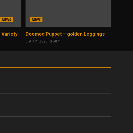
NEWS
NEWS
 Variety
Doomed Puppet – golden Leggings
9. Juni 2023
5871