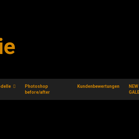
ie
delle
Photoshop
Kundenbewertungen
NEW
before/after
GAL