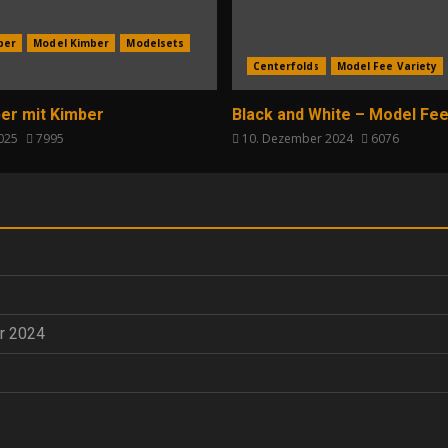
per
Model Kimber
Modelsets
Centerfolds
Model Fee Variety
er mit Kimber
Black and White – Model Fee
2025
7995
10. Dezember 2024
6076
r 2024