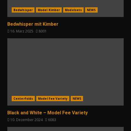
Bedwhisper
Model Kimber
Modelsets
NEWS
Bedwhisper mit Kimber
16. März 2025
8001
Centerfolds
Model Fee Variety
NEWS
Black and White – Model Fee Variety
10. Dezember 2024
6083