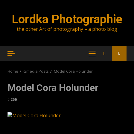
Skip
to
Lordka Photographie
content
the other Art of photography – a photo blog
PRIMARY
MENU
Home
Gmedia Posts
Model Cora Holunder
Model Cora Holunder
256