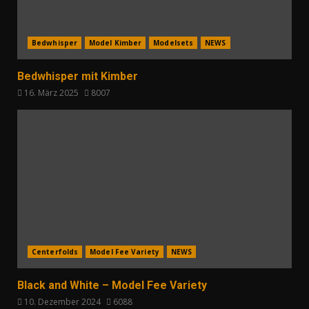
Bedwhisper
Model Kimber
Modelsets
NEWS
Bedwhisper mit Kimber
16. März 2025
8007
Centerfolds
Model Fee Variety
NEWS
Black and White – Model Fee Variety
10. Dezember 2024
6088