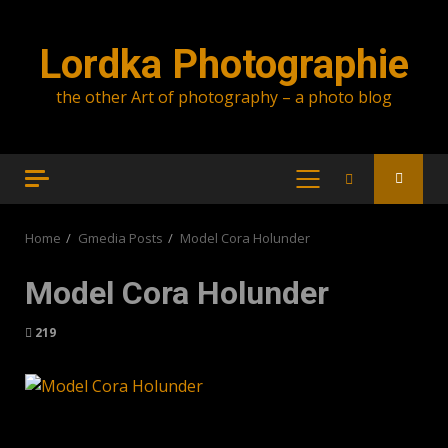
Skip
to
Lordka Photographie
content
the other Art of photography – a photo blog
PRIMARY
MENU
Home
Gmedia Posts
Model Cora Holunder
Model Cora Holunder
219