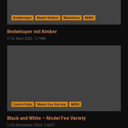
Bedwhisper
Model Kimber
Modelsets
NEWS
Bedwhisper mit Kimber
16. März 2025
7996
Centerfolds
Model Fee Variety
NEWS
Black and White – Model Fee Variety
10. Dezember 2024
6077