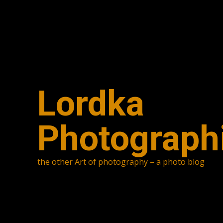
Skip
to
content
Lordka
Photograph
the other Art of photography – a photo blog