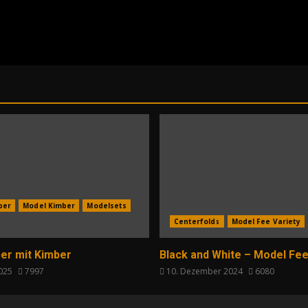
per
Model Kimber
Modelsets
Centerfolds
Model Fee Variety
er mit Kimber
Black and White – Model Fee
2025
7997
10. Dezember 2024
6080