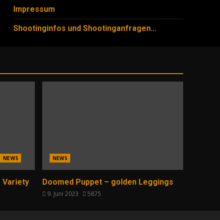
Impressum
Shootinginfos und Shootinganfragen…
NEWS
NEWS
 Variety
Doomed Puppet – golden Leggings
9. Juni 2023
5875