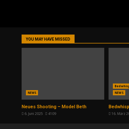
YOU MAY HAVE MISSED
Bedwhis
NEWS
NEWS
Neues Shooting – Model Beth
Bedwhisp
6. Juni 2025
4109
16. März 