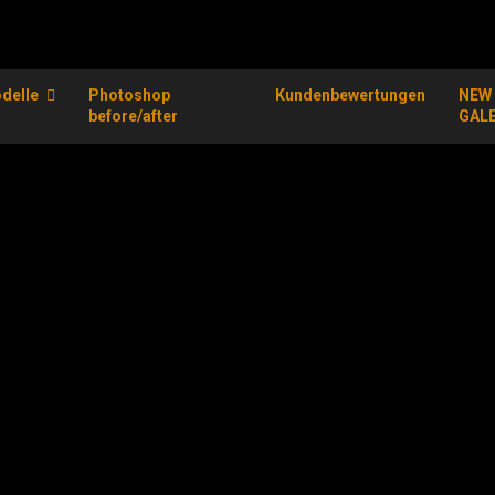
delle
Photoshop
Kundenbewertungen
NEW
before/after
GAL