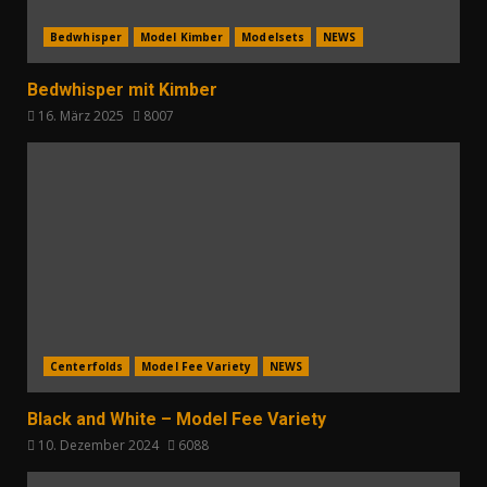
Bedwhisper
Model Kimber
Modelsets
NEWS
Bedwhisper mit Kimber
16. März 2025
8007
Centerfolds
Model Fee Variety
NEWS
Black and White – Model Fee Variety
10. Dezember 2024
6088