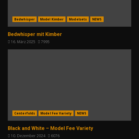
Bedwhisper
Model Kimber
Modelsets
NEWS
Bedwhisper mit Kimber
16. März 2025
7995
Centerfolds
Model Fee Variety
NEWS
Black and White – Model Fee Variety
10. Dezember 2024
6076