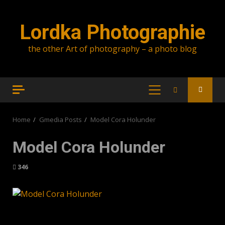
Skip
to
Lordka Photographie
content
the other Art of photography – a photo blog
PRIMARY
MENU
Home
Gmedia Posts
Model Cora Holunder
Model Cora Holunder
346