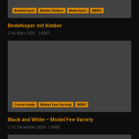
Bedwhisper
Model Kimber
Modelsets
NEWS
Bedwhisper mit Kimber
16. März 2025
8007
Centerfolds
Model Fee Variety
NEWS
Black and White – Model Fee Variety
10. Dezember 2024
6088