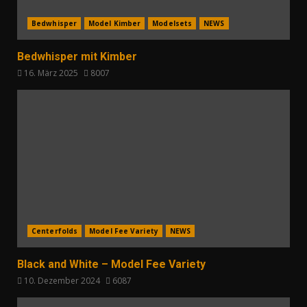
Bedwhisper
Model Kimber
Modelsets
NEWS
Bedwhisper mit Kimber
16. März 2025
8007
Centerfolds
Model Fee Variety
NEWS
Black and White – Model Fee Variety
10. Dezember 2024
6087