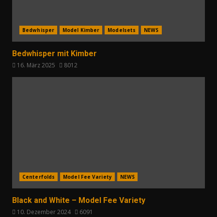
Bedwhisper
Model Kimber
Modelsets
NEWS
Bedwhisper mit Kimber
16. März 2025
8012
Centerfolds
Model Fee Variety
NEWS
Black and White – Model Fee Variety
10. Dezember 2024
6091