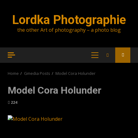
Skip
to
Lordka Photographie
content
the other Art of photography – a photo blog
PRIMARY
MENU
Home
Gmedia Posts
Model Cora Holunder
Model Cora Holunder
224