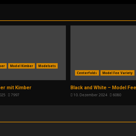
per
Model Kimber
Modelsets
Centerfolds
Model Fee Variety
er mit Kimber
Black and White – Model Fee
2025
7997
10. Dezember 2024
6080