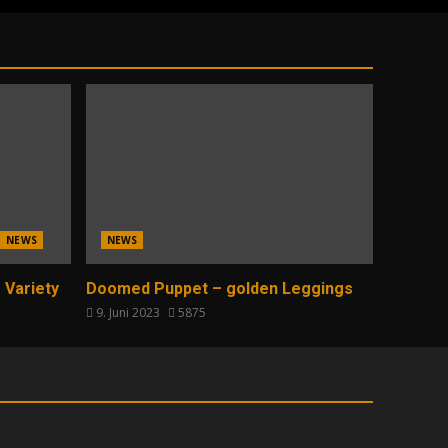
NEWS
NEWS
 Variety
Doomed Puppet – golden Leggings
9. Juni 2023
5875