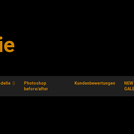
ie
delle
Photoshop
Kundenbewertungen
NEW
before/after
GAL