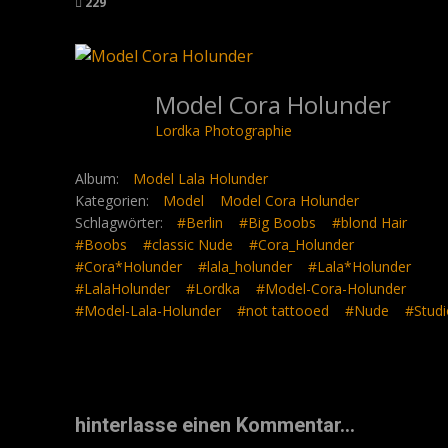
229
Model Cora Holunder
Lordka Photographie
Album:
Model Lala Holunder
Kategorien:
Model
Model Cora Holunder
Schlagwörter:
#Berlin
#Big Boobs
#blond Hair
#Boobs
#classic Nude
#Cora_Holunder
#Cora*Holunder
#lala_holunder
#Lala*Holunder
#LalaHolunder
#Lordka
#Model-Cora-Holunder
#Model-Lala-Holunder
#not tattooed
#Nude
#Studi
hinterlasse einen Kommentar...