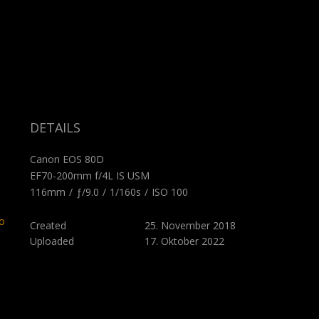
DETAILS
Canon EOS 80D
EF70-200mm f/4L IS USM
116mm
/
ƒ/9.0
/
1/160s
/
ISO 100
o
Created
25. November 2018
Uploaded
17. Oktober 2022