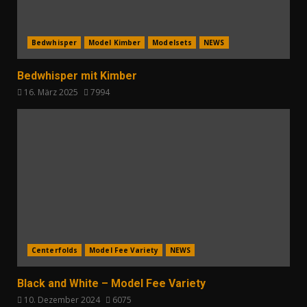
Bedwhisper
Model Kimber
Modelsets
NEWS
Bedwhisper mit Kimber
16. März 2025
7994
Centerfolds
Model Fee Variety
NEWS
Black and White – Model Fee Variety
10. Dezember 2024
6075