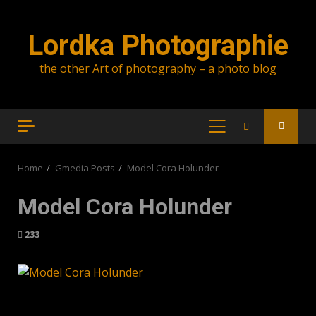
Skip
to
Lordka Photographie
content
the other Art of photography – a photo blog
PRIMARY
MENU
Home
Gmedia Posts
Model Cora Holunder
Model Cora Holunder
233