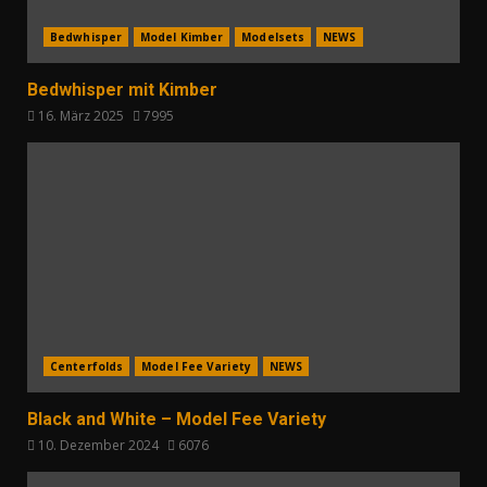
Bedwhisper
Model Kimber
Modelsets
NEWS
Bedwhisper mit Kimber
16. März 2025
7995
Centerfolds
Model Fee Variety
NEWS
Black and White – Model Fee Variety
10. Dezember 2024
6076