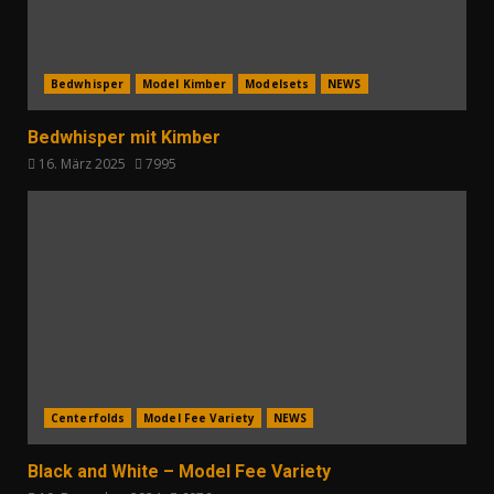
Bedwhisper
Model Kimber
Modelsets
NEWS
Bedwhisper mit Kimber
16. März 2025
7995
Centerfolds
Model Fee Variety
NEWS
Black and White – Model Fee Variety