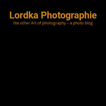
Skip
to
Lordka Photographie
content
the other Art of photography – a photo blog