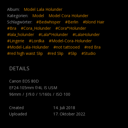
Album:
Model Lala Holunder
Kategorien:
Model
Model Cora Holunder
Schlagwörter:
#Bedwhisper
#Berlin
#blond Hair
#Bra
#Cora_Holunder
#Cora*Holunder
#lala_holunder
#Lala*Holunder
#LalaHolunder
#Lingerie
#Lordka
#Model-Cora-Holunder
#Model-Lala-Holunder
#not tattooed
#red Bra
#red high waist Slip
#red Slip
#Slip
#Studio
DETAILS
Canon EOS 80D
EF24-105mm f/4L IS USM
96mm
/
ƒ/9.0
/
1/160s
/
ISO 100
Created
14. Juli 2018
Uploaded
17. Oktober 2022