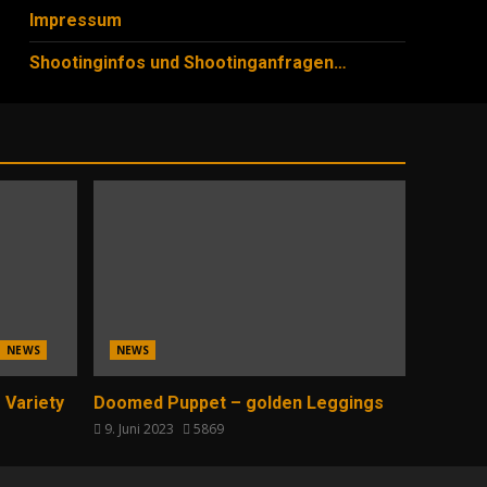
Impressum
Shootinginfos und Shootinganfragen…
NEWS
NEWS
 Variety
Doomed Puppet – golden Leggings
9. Juni 2023
5869