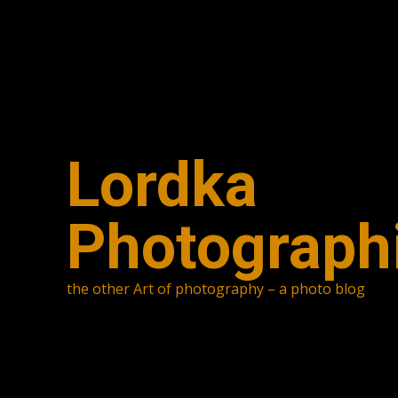
Skip
to
content
Lordka
Photograph
the other Art of photography – a photo blog