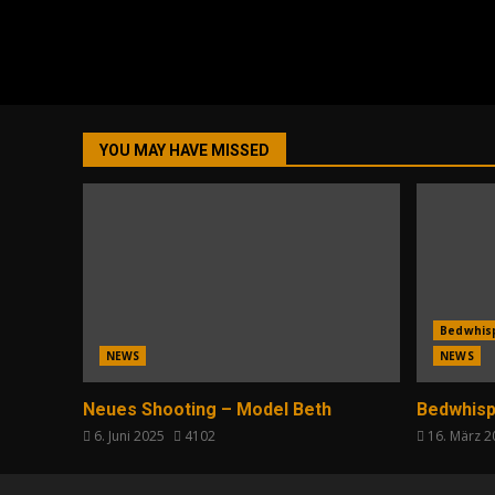
YOU MAY HAVE MISSED
Bedwhis
NEWS
NEWS
Neues Shooting – Model Beth
Bedwhisp
6. Juni 2025
4102
16. März 