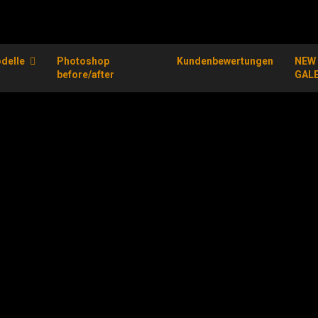
delle
Photoshop
Kundenbewertungen
NEW
before/after
GAL