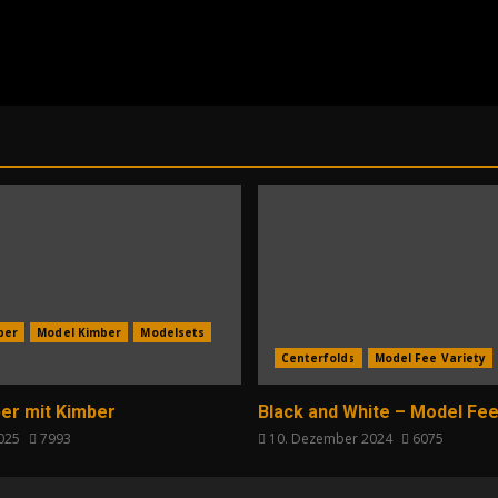
per
Model Kimber
Modelsets
Centerfolds
Model Fee Variety
er mit Kimber
Black and White – Model Fee
2025
7993
10. Dezember 2024
6075