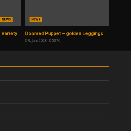
NEWS
NEWS
 Variety
Doomed Puppet – golden Leggings
9. Juni 2023
5876