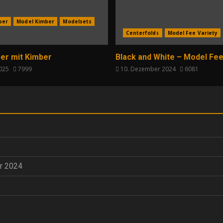
per
Model Kimber
Modelsets
Centerfolds
Model Fee Variety
er mit Kimber
Black and White – Model Fee
2025
7999
10. Dezember 2024
6081
r 2024