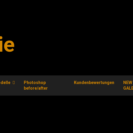
ie
delle
Photoshop
Kundenbewertungen
NEW
before/after
GAL