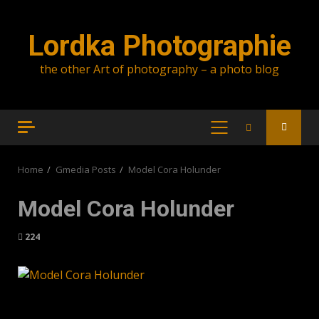
Skip
to
Lordka Photographie
content
the other Art of photography – a photo blog
PRIMARY
MENU
Home
Gmedia Posts
Model Cora Holunder
Model Cora Holunder
224