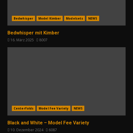
Bedwhisper
Model Kimber
Modelsets
NEWS
Bedwhisper mit Kimber
16. März 2025
8007
Centerfolds
Model Fee Variety
NEWS
Black and White – Model Fee Variety
10. Dezember 2024
6087