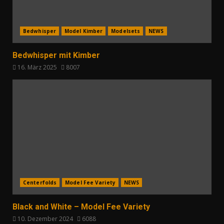
Bedwhisper
Model Kimber
Modelsets
NEWS
Bedwhisper mit Kimber
16. März 2025
8007
Centerfolds
Model Fee Variety
NEWS
Black and White – Model Fee Variety
10. Dezember 2024
6088