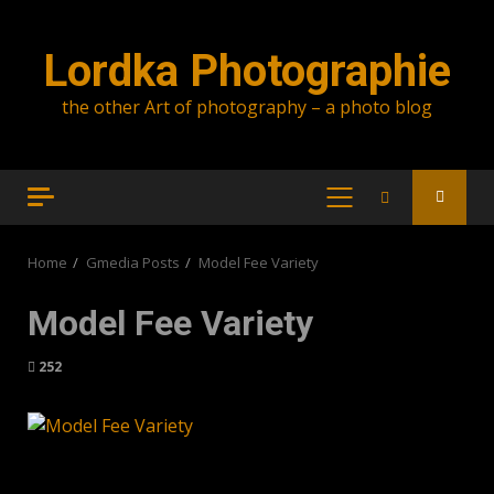
Skip
to
Lordka Photographie
content
the other Art of photography – a photo blog
PRIMARY
MENU
Home
Gmedia Posts
Model Fee Variety
Model Fee Variety
252