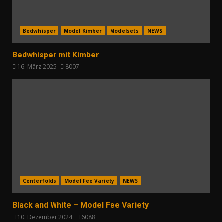
Bedwhisper
Model Kimber
Modelsets
NEWS
Bedwhisper mit Kimber
16. März 2025
8007
Centerfolds
Model Fee Variety
NEWS
Black and White – Model Fee Variety
10. Dezember 2024
6088