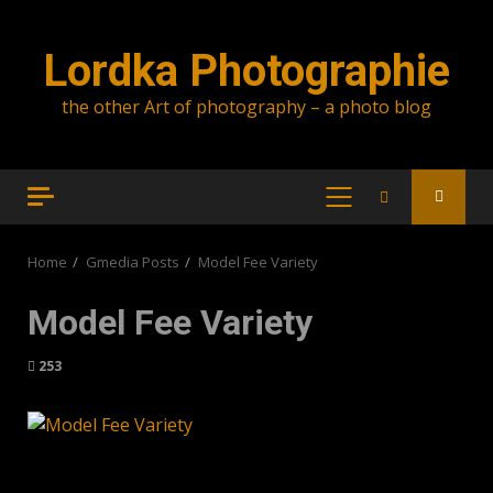
Skip
to
Lordka Photographie
content
the other Art of photography – a photo blog
PRIMARY
MENU
Home
Gmedia Posts
Model Fee Variety
Model Fee Variety
253