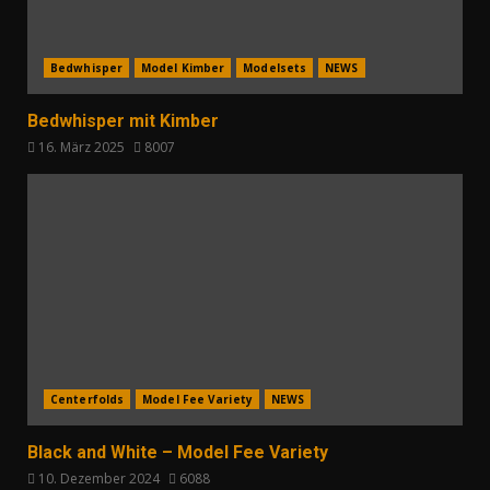
Bedwhisper
Model Kimber
Modelsets
NEWS
Bedwhisper mit Kimber
16. März 2025
8007
Centerfolds
Model Fee Variety
NEWS
Black and White – Model Fee Variety
10. Dezember 2024
6088