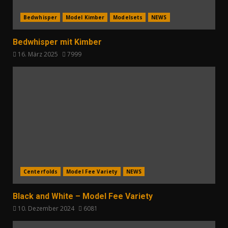
Bedwhisper
Model Kimber
Modelsets
NEWS
Bedwhisper mit Kimber
16. März 2025
7999
Centerfolds
Model Fee Variety
NEWS
Black and White – Model Fee Variety
10. Dezember 2024
6081