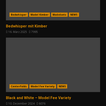
Bedwhisper
Model Kimber
Modelsets
NEWS
Bedwhisper mit Kimber
16. März 2025
7995
Centerfolds
Model Fee Variety
NEWS
Black and White – Model Fee Variety
10. Dezember 2024
6076