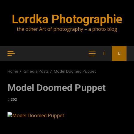
Skip
to
Lordka Photographie
content
the other Art of photography – a photo blog
PRIMARY
MENU
Home
Gmedia Posts
Model Doomed Puppet
Model Doomed Puppet
202