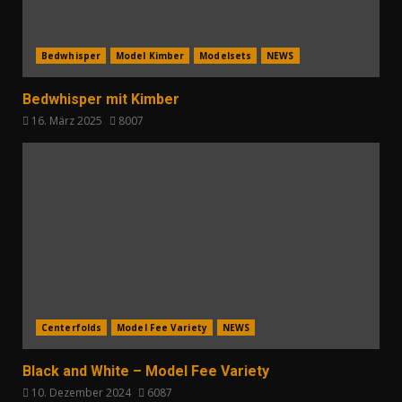
Bedwhisper
Model Kimber
Modelsets
NEWS
Bedwhisper mit Kimber
16. März 2025
8007
Centerfolds
Model Fee Variety
NEWS
Black and White – Model Fee Variety
10. Dezember 2024
6087