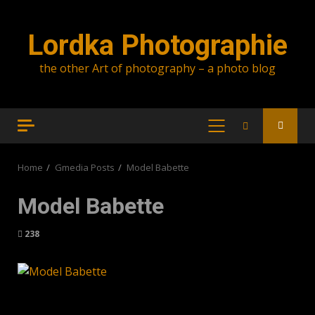
Skip
to
Lordka Photographie
content
the other Art of photography – a photo blog
PRIMARY
MENU
Home
Gmedia Posts
Model Babette
Model Babette
238