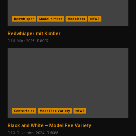
Bedwhisper
Model Kimber
Modelsets
NEWS
Bedwhisper mit Kimber
16. März 2025
8007
Centerfolds
Model Fee Variety
NEWS
Black and White – Model Fee Variety
10. Dezember 2024
6088