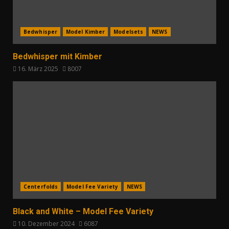
Bedwhisper
Model Kimber
Modelsets
NEWS
Bedwhisper mit Kimber
16. März 2025
8007
Centerfolds
Model Fee Variety
NEWS
Black and White – Model Fee Variety
10. Dezember 2024
6087