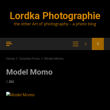
Skip
to
Lordka Photographie
content
the other Art of photography – a photo blog
PRIMARY
MENU
Home
Gmedia Posts
Model Momo
Model Momo
252