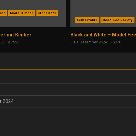
per
Model Kimber
Modelsets
Centerfolds
Model Fee Variety
er mit Kimber
Black and White – Model Fee
2025
7995
10. Dezember 2024
6076
r 2024