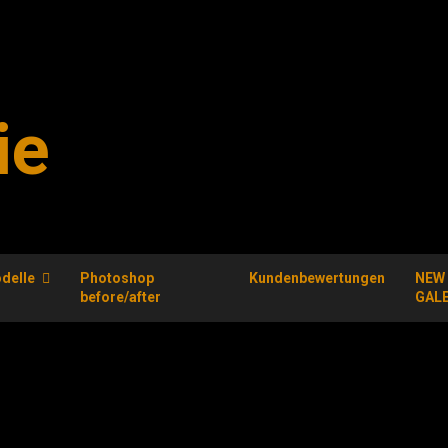
ie
delle
Photoshop
Kundenbewertungen
NEW
before/after
GAL