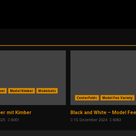
per
Model Kimber
Modelsets
Centerfolds
Model Fee Variety
er mit Kimber
Black and White – Model Fee
2025
8001
10. Dezember 2024
6083