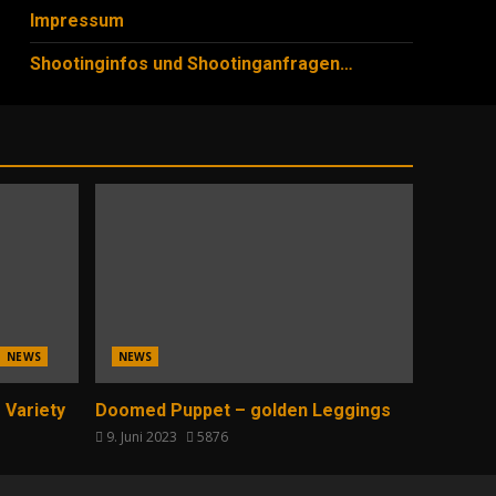
Impressum
Shootinginfos und Shootinganfragen…
NEWS
NEWS
 Variety
Doomed Puppet – golden Leggings
9. Juni 2023
5876