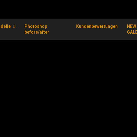
delle
Photoshop
Kundenbewertungen
NEW
before/after
GAL