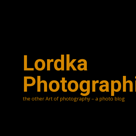
Skip
to
content
Lordka
Photograph
the other Art of photography – a photo blog