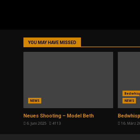
YOU MAY HAVE MISSED
Bedwhis
NEWS
NEWS
Neues Shooting – Model Beth
Bedwhisp
6. Juni 2025
4113
16. März 