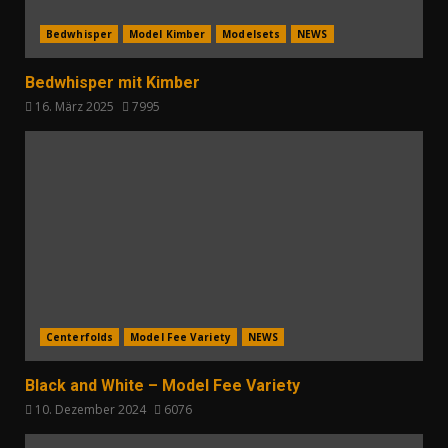
Bedwhisper
Model Kimber
Modelsets
NEWS
Bedwhisper mit Kimber
16. März 2025
7995
Centerfolds
Model Fee Variety
NEWS
Black and White – Model Fee Variety
10. Dezember 2024
6076