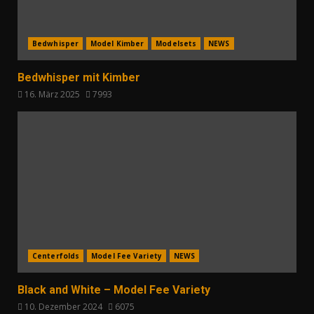
Bedwhisper
Model Kimber
Modelsets
NEWS
Bedwhisper mit Kimber
16. März 2025
7993
Centerfolds
Model Fee Variety
NEWS
Black and White – Model Fee Variety
10. Dezember 2024
6075