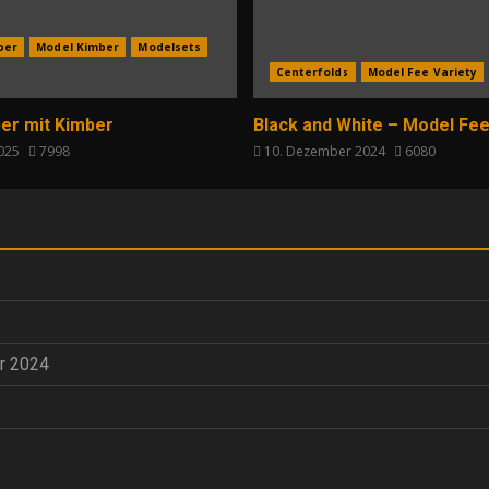
per
Model Kimber
Modelsets
Centerfolds
Model Fee Variety
er mit Kimber
Black and White – Model Fee
2025
7998
10. Dezember 2024
6080
r 2024