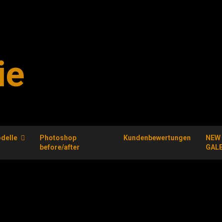
ie
delle
Photoshop
Kundenbewertungen
NEW
before/after
GAL