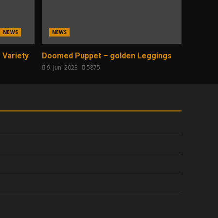
NEWS
NEWS
 Variety
Doomed Puppet – golden Leggings
9. Juni 2023
5875