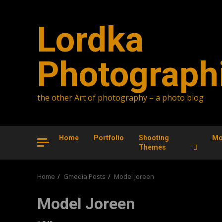
Skip
to
Lordka
content
Photograph
the other Art of photography – a photo blog
Home
Portfolio
Shooting
Mo
Themes
Home
Gmedia Posts
Model Joreen
Model Joreen