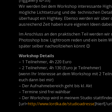
[nggallery id=35]
Wir werden bei dem Workshop interessante Highk
mögliche Lichtsetzung und die technischen Detai
überhaupt ein Highkey. Ebenso werden wir über 
ausreichend Zeit haben eure eigenen Ideen dabe
Im Anschluss an den praktischen Teil werden wir
Photoshop bzw. Lightroom reden und ein beim Wo
später selber nachvollziehen könnt 😉
Workshop Details
– 1 Teilnehmer, 4h 220 Euro
– 2 Teilnehmer, 4h 130 (Euro je Teilnehmer)
(wenn Ihr Interesse an dem Workshop mit 2 Teiln
euch dann bei mir)
– Der Aufnahmebereich geht bis kl. Akt
– Termine sind frei wählbar
– Der Workshop wird in meinem Studio stattfinden
[url=
http://www.lordka.de/studioadresse
]hier![/url