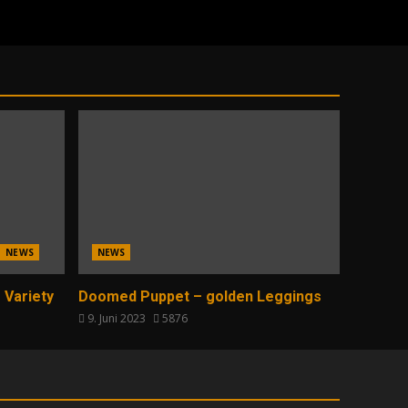
NEWS
NEWS
 Variety
Doomed Puppet – golden Leggings
9. Juni 2023
5876