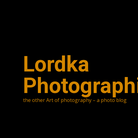
Skip
to
content
Lordka
Photograph
the other Art of photography – a photo blog