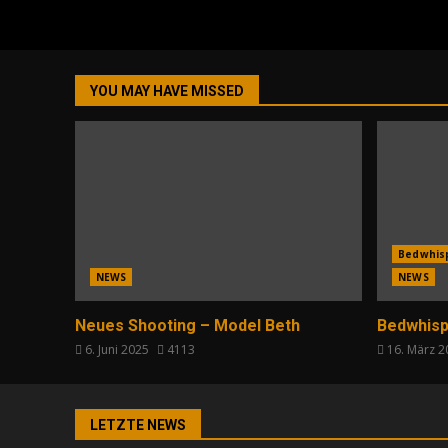
YOU MAY HAVE MISSED
Bedwhis
NEWS
NEWS
Neues Shooting – Model Beth
Bedwhisp
6. Juni 2025
4113
16. März 
LETZTE NEWS