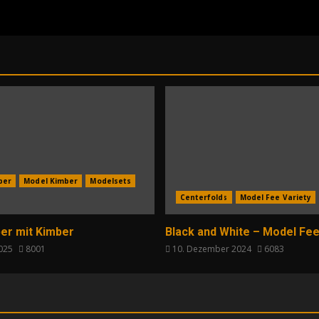
per
Model Kimber
Modelsets
Centerfolds
Model Fee Variety
er mit Kimber
Black and White – Model Fee
2025
8001
10. Dezember 2024
6083